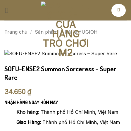
Bỏ
qua
nội
dung
Trang chủ
/
Sản phẩm
/
Bài lẻ YUGIOH
SOFU-ENSE2 Summon Sorceress – Super
Rare
34.650
₫
NHẬN HÀNG NGAY HÔM NAY
Kho hàng:
Thành phố Hồ Chí Minh, Việt Nam
Giao Hàng:
Thành phố Hồ Chí Minh, Việt Nam