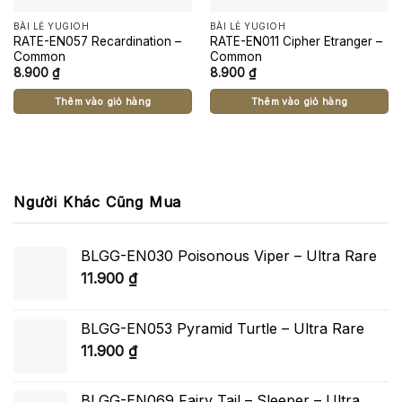
BÀI LẺ YUGIOH
BÀI LẺ YUGIOH
RATE-EN057 Recardination –
RATE-EN011 Cipher Etranger –
Common
Common
8.900
₫
8.900
₫
Thêm vào giỏ hàng
Thêm vào giỏ hàng
Người Khác Cũng Mua
BLGG-EN030 Poisonous Viper – Ultra Rare
11.900
₫
BLGG-EN053 Pyramid Turtle – Ultra Rare
11.900
₫
BLGG-EN069 Fairy Tail – Sleeper – Ultra