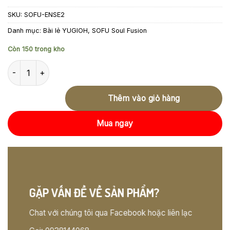
SKU:
SOFU-ENSE2
Danh mục:
Bài lẻ YUGIOH
,
SOFU Soul Fusion
Còn 150 trong kho
SOFU-ENSE2 Summon Sorceress – Super Rare số lượng
Thêm vào giỏ hàng
Mua ngay
GẶP VẤN ĐỀ VỀ SẢN PHẨM?
Chat với chúng tôi qua Facebook hoặc liên lạc