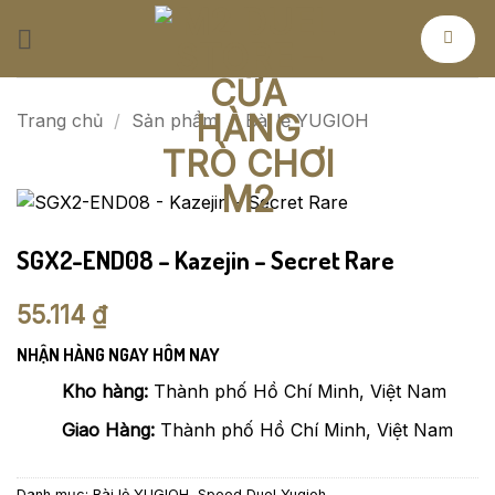
Bỏ
qua
nội
dung
Trang chủ
/
Sản phẩm
/
Bài lẻ YUGIOH
SGX2-END08 – Kazejin – Secret Rare
55.114
₫
NHẬN HÀNG NGAY HÔM NAY
Kho hàng:
Thành phố Hồ Chí Minh, Việt Nam
Giao Hàng:
Thành phố Hồ Chí Minh, Việt Nam
Danh mục:
Bài lẻ YUGIOH
,
Speed Duel Yugioh