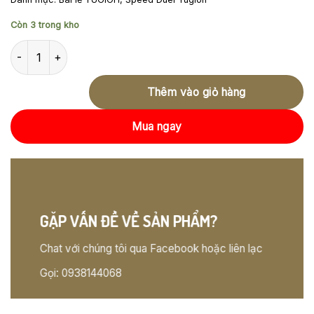
Còn 3 trong kho
SGX2-END08 - Kazejin - Secret Rare số lượng
Thêm vào giỏ hàng
Mua ngay
GẶP VẤN ĐỀ VỀ SẢN PHẨM?
Chat với chúng tôi qua Facebook hoặc liên lạc
Gọi: 0938144068