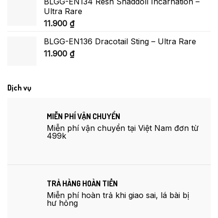
BLGG-EN134 Resh Shaddoll Incarnation –
Ultra Rare
11.900
₫
BLGG-EN136 Dracotail Sting – Ultra Rare
11.900
₫
Dịch vụ
MIỄN PHÍ VẬN CHUYỂN
Miễn phí vận chuyển tại Việt Nam đơn từ
499k
TRẢ HÀNG HOÀN TIỀN
Miễn phí hoàn trả khi giao sai, lá bài bị
hư hỏng