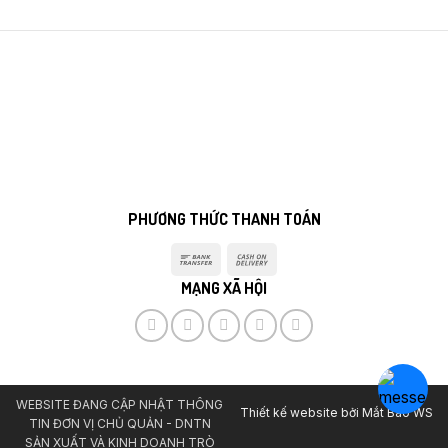
PHƯƠNG THỨC THANH TOÁN
Bank
Cash
Transfer
On
MẠNG XÃ HỘI
Delivery
WEBSITE ĐANG CẬP NHẬT THÔNG
Thiết kế website bởi
Mắt Bão WS
TIN ĐƠN VỊ CHỦ QUẢN - DNTN
SẢN XUẤT VÀ KINH DOANH TRÒ