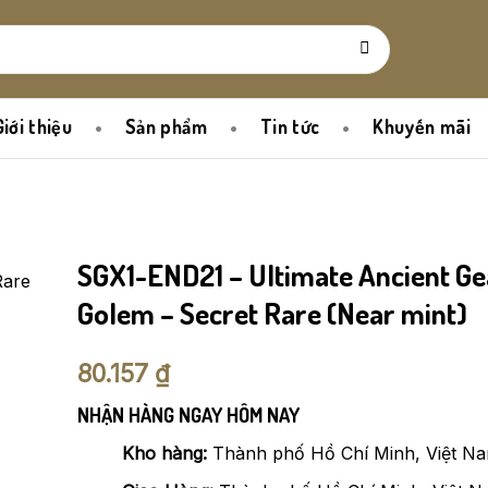
Giới thiệu
Sản phẩm
Tin tức
Khuyến mãi
SGX1-END21 – Ultimate Ancient Ge
Golem – Secret Rare (Near mint)
80.157
₫
NHẬN HÀNG NGAY HÔM NAY
Kho hàng:
Thành phố Hồ Chí Minh, Việt N