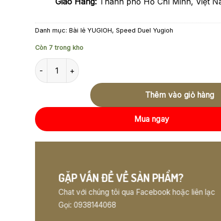
Giao Hàng:
Thành phố Hồ Chí Minh, Việt 
Danh mục:
Bài lẻ YUGIOH
,
Speed Duel Yugioh
Còn 7 trong kho
SGX1-END21 - Ultimate Ancient Gear Golem - Secret Rar
Thêm vào giỏ hàng
Mua ngay
GẶP VẤN ĐỀ VỀ SẢN PHẨM?
Chat với chúng tôi qua Facebook hoặc liên lạc
Gọi: 0938144068