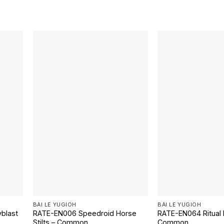
BÀI LẺ YUGIOH
BÀI LẺ YUGIOH
blast
RATE-EN006 Speedroid Horse
RATE-EN064 Ritual 
Stilts – Common
Common