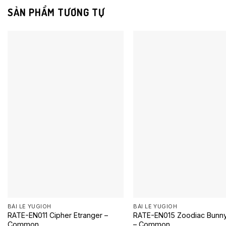
SẢN PHẨM TƯƠNG TỰ
BÀI LẺ YUGIOH
BÀI LẺ YUGIOH
RATE-EN011 Cipher Etranger –
RATE-EN015 Zoodiac Bunny
Common
– Common