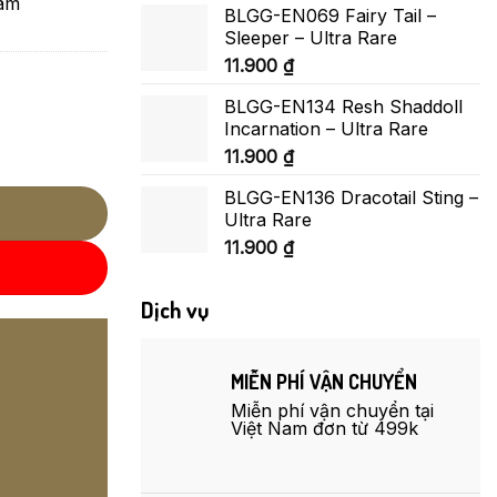
Nam
BLGG-EN069 Fairy Tail –
Sleeper – Ultra Rare
11.900
₫
BLGG-EN134 Resh Shaddoll
Incarnation – Ultra Rare
e (Near mint) số lượng
11.900
₫
BLGG-EN136 Dracotail Sting –
Ultra Rare
11.900
₫
Dịch vụ
MIỄN PHÍ VẬN CHUYỂN
Miễn phí vận chuyển tại
Việt Nam đơn từ 499k