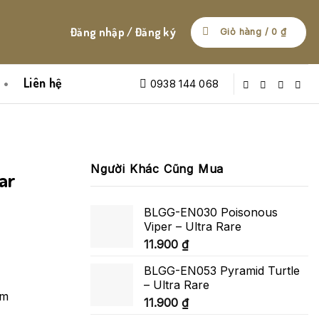
Đăng nhập / Đăng ký
Giỏ hàng /
0
₫
Liên hệ
0938 144 068
Người Khác Cũng Mua
ar
BLGG-EN030 Poisonous
Viper – Ultra Rare
11.900
₫
BLGG-EN053 Pyramid Turtle
– Ultra Rare
am
11.900
₫