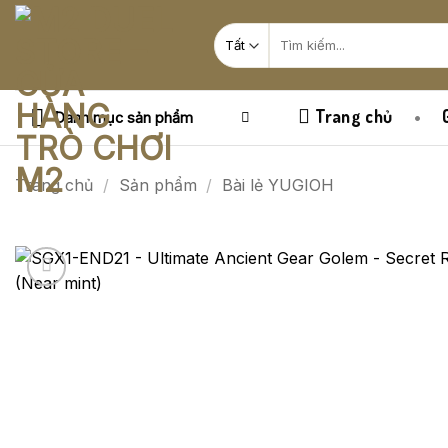
Bỏ
Tìm
qua
kiếm:
nội
dung
Trang chủ
Danh mục sản phẩm
Trang chủ
/
Sản phẩm
/
Bài lẻ YUGIOH