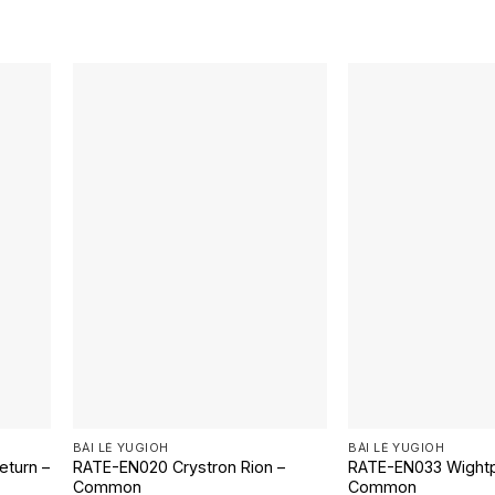
BÀI LẺ YUGIOH
BÀI LẺ YUGIOH
eturn –
RATE-EN020 Crystron Rion –
RATE-EN033 Wightp
Common
Common