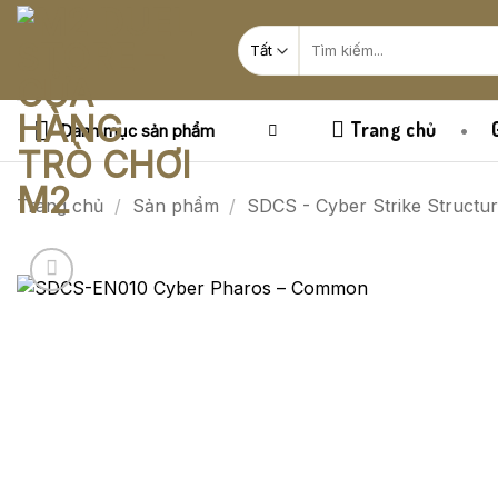
Bỏ
Tìm
qua
kiếm:
nội
dung
Trang chủ
Danh mục sản phẩm
Trang chủ
/
Sản phẩm
/
SDCS - Cyber Strike Structu