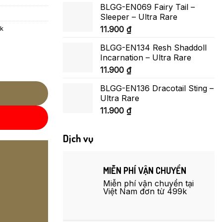
BLGG-EN069 Fairy Tail –
Sleeper – Ultra Rare
11.900
₫
ck
BLGG-EN134 Resh Shaddoll
Incarnation – Ultra Rare
11.900
₫
BLGG-EN136 Dracotail Sting –
Ultra Rare
11.900
₫
Dịch vụ
MIỄN PHÍ VẬN CHUYỂN
Miễn phí vận chuyển tại
Việt Nam đơn từ 499k