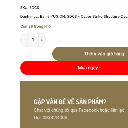
SKU:
SDCS
Danh mục:
Bài lẻ YUGIOH
,
SDCS - Cyber Strike Structure De
Còn 29 trong kho
SDCS-EN010 Cyber Pharos – Common số lượng
Thêm vào giỏ hàng
Mua ngay
GẶP VẤN ĐỀ VỀ SẢN PHẨM?
Chat với chúng tôi qua Facebook hoặc liên lạc
Gọi: 0938144068