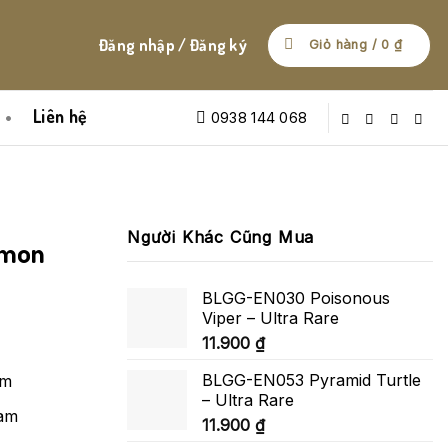
Đăng nhập / Đăng ký
Giỏ hàng /
0
₫
Liên hệ
0938 144 068
Người Khác Cũng Mua
mmon
BLGG-EN030 Poisonous
Viper – Ultra Rare
11.900
₫
BLGG-EN053 Pyramid Turtle
am
– Ultra Rare
Nam
11.900
₫