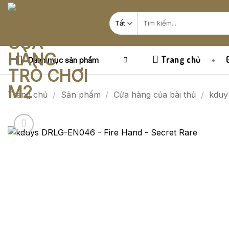
Bỏ
Tìm
qua
kiếm:
nội
dung
Trang chủ
Danh mục sản phẩm
Trang chủ
/
Sản phẩm
/
Cửa hàng của bài thủ
/
kduy