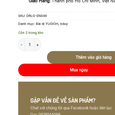
Giao Hàng:
Thành phố Hồ Chí Minh, Việt 
SKU:
DRLG-EN046
Danh mục:
Bài lẻ YUGIOH
,
kduy
Còn 2 trong kho
kduys DRLG-EN046 - Fire Hand - Secret Rare số lượng
Thêm vào giỏ hàng
Mua ngay
GẶP VẤN ĐỀ VỀ SẢN PHẨM?
Chat với chúng tôi qua Facebook hoặc liên lạc
Gọi: 0938144068