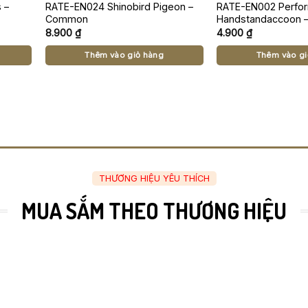
 –
RATE-EN024 Shinobird Pigeon –
RATE-EN002 Perfo
Common
Handstandaccoon
8.900
₫
4.900
₫
Thêm vào giỏ hàng
Thêm vào gi
THƯƠNG HIỆU YÊU THÍCH
MUA SẮM THEO THƯƠNG HIỆU