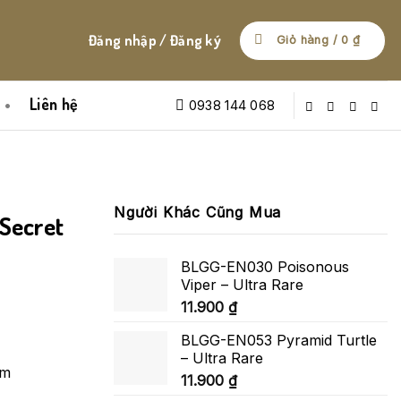
Đăng nhập / Đăng ký
Giỏ hàng /
0
₫
Liên hệ
0938 144 068
Người Khác Cũng Mua
Secret
BLGG-EN030 Poisonous
Viper – Ultra Rare
11.900
₫
BLGG-EN053 Pyramid Turtle
– Ultra Rare
am
11.900
₫