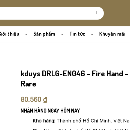
Giới thiệu
Sản phẩm
Tin tức
Khuyến mãi
kduys DRLG-EN046 – Fire Hand – 
Rare
80.560
₫
NHẬN HÀNG NGAY HÔM NAY
Kho hàng:
Thành phố Hồ Chí Minh, Việt N