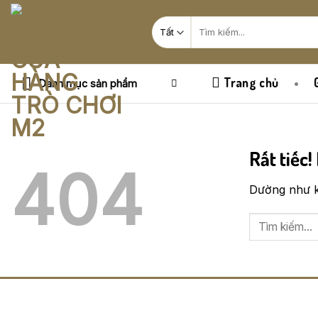
Bỏ
Tìm
qua
kiếm:
nội
dung
Trang chủ
Danh mục sản phẩm
Rất tiếc!
404
Dường như kh