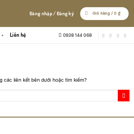
Đăng nhập / Đăng ký
Giỏ hàng /
0
₫
Liên hệ
0938 144 068
g các liên kết bên dưới hoặc tìm kiếm?