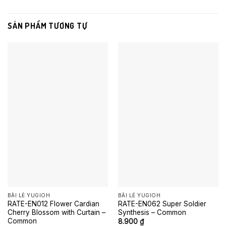
SẢN PHẨM TƯƠNG TỰ
BÀI LẺ YUGIOH
BÀI LẺ YUGIOH
RATE-EN012 Flower Cardian
RATE-EN062 Super Soldier
Cherry Blossom with Curtain –
Synthesis – Common
Common
8.900
₫