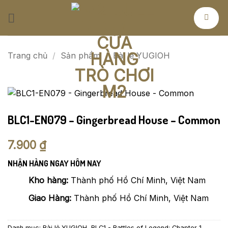
Bỏ
qua
nội
dung
Trang chủ
/
Sản phẩm
/
Bài lẻ YUGIOH
BLC1-EN079 – Gingerbread House – Common
7.900
₫
NHẬN HÀNG NGAY HÔM NAY
Kho hàng:
Thành phố Hồ Chí Minh, Việt Nam
Giao Hàng:
Thành phố Hồ Chí Minh, Việt Nam
Danh mục:
Bài lẻ YUGIOH
,
BLC1 - Battles of Legend: Chapter 1