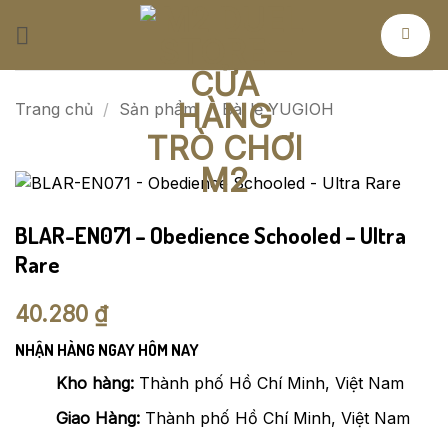
Bỏ
qua
nội
dung
Trang chủ
/
Sản phẩm
/
Bài lẻ YUGIOH
BLAR-EN071 – Obedience Schooled – Ultra
Rare
40.280
₫
NHẬN HÀNG NGAY HÔM NAY
Kho hàng:
Thành phố Hồ Chí Minh, Việt Nam
Giao Hàng:
Thành phố Hồ Chí Minh, Việt Nam