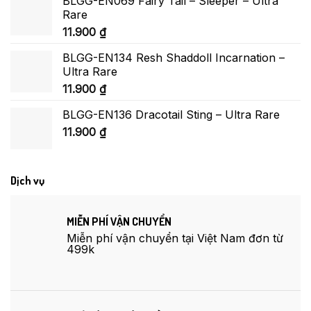
BLGG-EN069 Fairy Tail – Sleeper – Ultra
Rare
11.900
₫
BLGG-EN134 Resh Shaddoll Incarnation –
Ultra Rare
11.900
₫
BLGG-EN136 Dracotail Sting – Ultra Rare
11.900
₫
Dịch vụ
MIỄN PHÍ VẬN CHUYỂN
Miễn phí vận chuyển tại Việt Nam đơn từ
499k