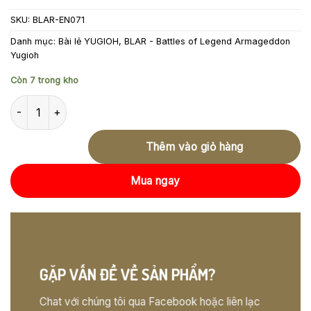
SKU:
BLAR-EN071
Danh mục:
Bài lẻ YUGIOH
,
BLAR - Battles of Legend Armageddon
Yugioh
Còn 7 trong kho
BLAR-EN071 - Obedience Schooled - Ultra Rare số lượng
Thêm vào giỏ hàng
Mua ngay
GẶP VẤN ĐỀ VỀ SẢN PHẨM?
Chat với chúng tôi qua Facebook hoặc liên lạc