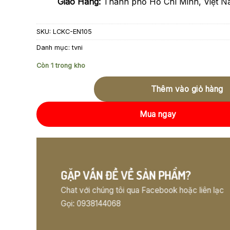
Giao Hàng:
Thành phố Hồ Chí Minh, Việt 
SKU:
LCKC-EN105
Danh mục:
tvni
Còn 1 trong kho
Thêm vào giỏ hàng
Mua ngay
GẶP VẤN ĐỀ VỀ SẢN PHẨM?
Chat với chúng tôi qua Facebook hoặc liên lạc
Gọi: 0938144068