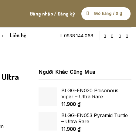
Đăng nhập / Đăng ký
Giỏ hàng /
0
₫
Liên hệ
0938 144 068
Người Khác Cũng Mua
 Ultra
BLGG-EN030 Poisonous
Viper – Ultra Rare
11.900
₫
BLGG-EN053 Pyramid Turtle
– Ultra Rare
am
11.900
₫