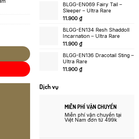
Nam
BLGG-EN069 Fairy Tail –
Sleeper – Ultra Rare
11.900
₫
BLGG-EN134 Resh Shaddoll
Incarnation – Ultra Rare
11.900
₫
BLGG-EN136 Dracotail Sting –
Ultra Rare
11.900
₫
Dịch vụ
MIỄN PHÍ VẬN CHUYỂN
Miễn phí vận chuyển tại
Việt Nam đơn từ 499k