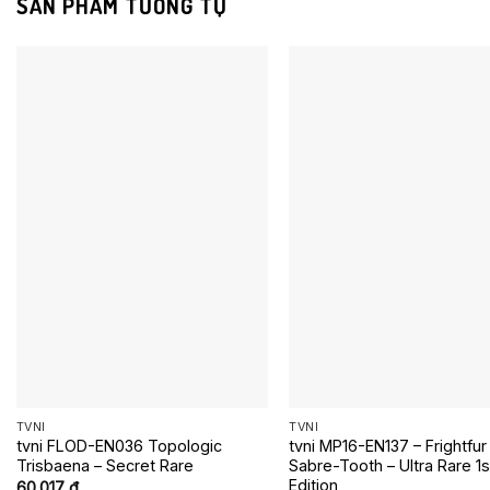
SẢN PHẨM TƯƠNG TỰ
TVNI
TVNI
tvni FLOD-EN036 Topologic
tvni MP16-EN137 – Frightfur
Trisbaena – Secret Rare
Sabre-Tooth – Ultra Rare 1s
Edition
60.017
₫