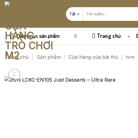
Bỏ
Tìm
qua
kiếm:
nội
dung
Trang chủ
Danh mục sản phẩm
Trang chủ
/
Sản phẩm
/
Cửa hàng của bài thủ
/
tvni