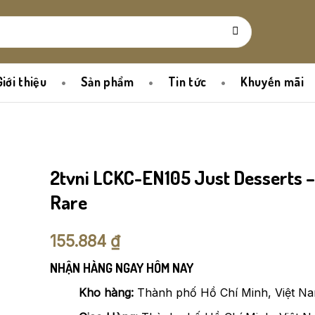
Giới thiệu
Sản phẩm
Tin tức
Khuyến mãi
2tvni LCKC-EN105 Just Desserts –
Rare
155.884
₫
NHẬN HÀNG NGAY HÔM NAY
Kho hàng:
Thành phố Hồ Chí Minh, Việt N