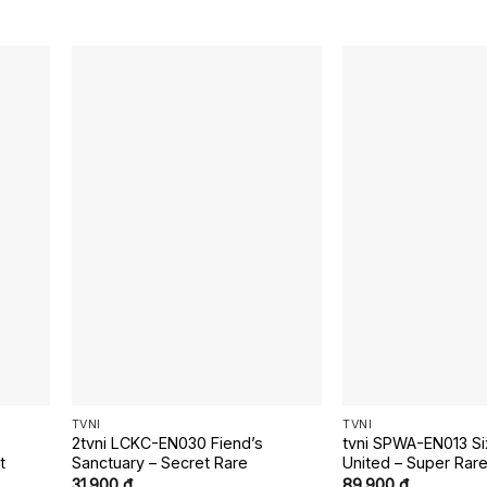
TVNI
TVNI
2tvni LCKC-EN030 Fiend’s
tvni SPWA-EN013 Si
t
Sanctuary – Secret Rare
United – Super Rar
31.900
₫
89.900
₫