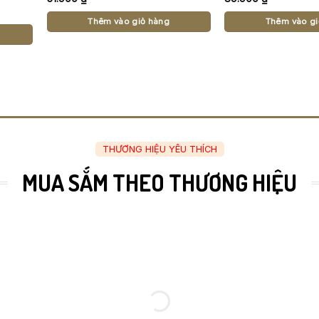
Thêm vào giỏ hàng
Thêm vào gi
THƯƠNG HIỆU YÊU THÍCH
MUA SẮM THEO THƯƠNG HIỆU