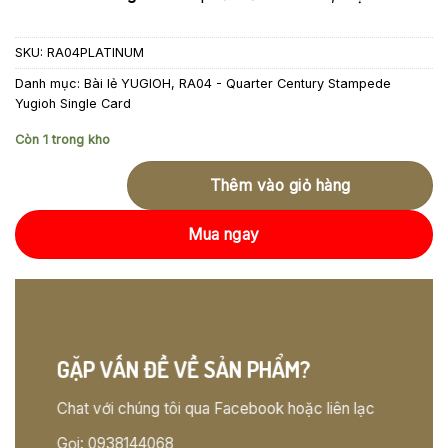
SKU:
RA04PLATINUM
Danh mục:
Bài lẻ YUGIOH
,
RA04 - Quarter Century Stampede
Yugioh Single Card
Còn 1 trong kho
Thêm vào giỏ hàng
Mua ngay
GẶP VẤN ĐỀ VỀ SẢN PHẨM?
Chat với chúng tôi qua Facebook hoặc liên lạc
Gọi: 0938144068