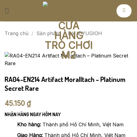
Bỏ
qua
nội
dung
Trang chủ
/
Sản phẩm
/
Bài lẻ YUGIOH
RA04-EN214 Artifact Moralltach – Platinum
Secret Rare
45.150
₫
NHẬN HÀNG NGAY HÔM NAY
Kho hàng:
Thành phố Hồ Chí Minh, Việt Nam
Giao Hàng:
Thành phố Hồ Chí Minh, Việt Nam