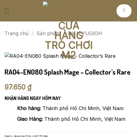
Bỏ
qua
nội
dung
Trang chủ
/
Sản phẩm
/
Bài lẻ YUGIOH
RA04-EN080 Splash Mage – Collector’s Rare
97.650
₫
NHẬN HÀNG NGAY HÔM NAY
Kho hàng:
Thành phố Hồ Chí Minh, Việt Nam
Giao Hàng:
Thành phố Hồ Chí Minh, Việt Nam
SKU:
RA04COLLECTOR