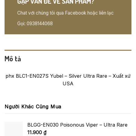
GẶP VẤN ĐỀ VỀ SẢN PHẨM?
Chat với chúng tôi qua Facebook hoặc liên lạc
Gọi: 0938144068
Mô tả
phx BLC1-EN027S Yubel – Silver Ultra Rare – Xuất xứ
USA
Người Khác Cũng Mua
BLGG-EN030 Poisonous Viper – Ultra Rare
11.900
₫