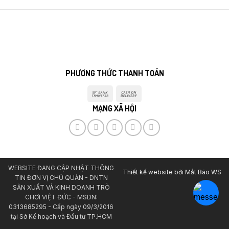
PHƯƠNG THỨC THANH TOÁN
Bank
Cash
Transfer
On
MẠNG XÃ HỘI
Delivery
WEBSITE ĐANG CẬP NHẬT THÔNG
Thiết kế website bởi
Mắt Bão WS
TIN ĐƠN VỊ CHỦ QUẢN - DNTN
SẢN XUẤT VÀ KINH DOANH TRÒ
CHƠI VIỆT ĐỨC - MSDN:
0313685295 - Cấp ngày 09/3/2016
tại Sở Kế hoạch và Đầu tư TP.HCM