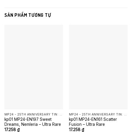
SẢN PHẨM TƯƠNG TỰ
MP24 - 25TH ANNIVERSARY TIN: DUELING MIRRORS YUGIOH
MP24 - 25TH ANNIVERSARY TIN: DUELING MIRRORS YUGIOH
kp01 MP24-EN197 Sweet
kp01 MP24-EN161 Scatter
Dreams, Nemleria – Ultra Rare
Fusion – Ultra Rare
17.258
₫
17.258
₫