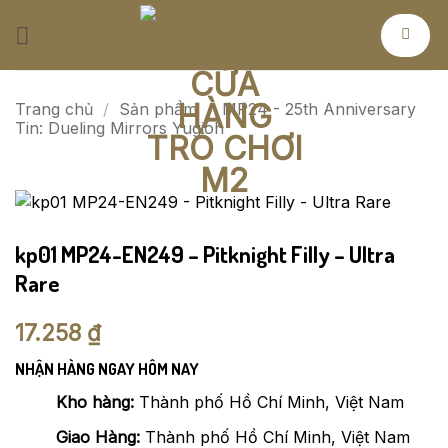
Bỏ
qua
nội
dung
Trang chủ
/
Sản phẩm
/
MP24 - 25th Anniversary
Tin: Dueling Mirrors Yugioh
kp01 MP24-EN249 – Pitknight Filly – Ultra
Rare
17.258
₫
NHẬN HÀNG NGAY HÔM NAY
Kho hàng:
Thành phố Hồ Chí Minh, Việt Nam
Giao Hàng:
Thành phố Hồ Chí Minh, Việt Nam