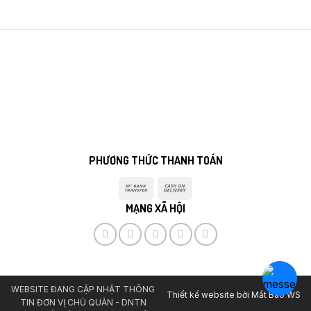
PHƯƠNG THỨC THANH TOÁN
Bank
Cash
Transfer
On
MẠNG XÃ HỘI
Delivery
WEBSITE ĐANG CẬP NHẬT THÔNG
Thiết kế website bởi
Mắt Bão WS
TIN ĐƠN VỊ CHỦ QUẢN - DNTN