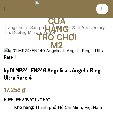
Bỏ
qua
nội
dung
Trang chủ
/
Sản phẩm
/
MP24 - 25th Anniversary
Tin: Dueling Mirrors Yugioh
kp01 MP24-EN240 Angelica’s Angelic Ring –
Ultra Rare 4
17.258
₫
NHẬN HÀNG NGAY HÔM NAY
Kho hàng:
Thành phố Hồ Chí Minh, Việt Nam