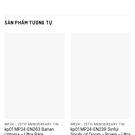
SẢN PHẨM TƯƠNG TỰ
MP24 - 25TH ANNIVERSARY TIN: DUELING MIRRORS YUGIOH
MP24 - 25TH ANNIVERSARY TIN: DUELING MIRRORS YUGIOH
kp01 MP24-EN263 Barian
kp01 MP24-EN239 Sinful
Untopia – Ultra Rare
Spoils of Doom – Rciela – Ultra