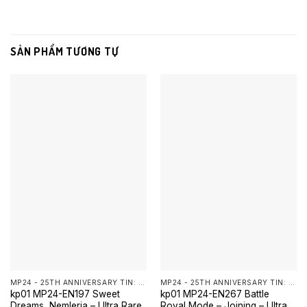
SẢN PHẨM TƯƠNG TỰ
MP24 - 25TH ANNIVERSARY TIN: DUELING MIRRORS YUGIOH
MP24 - 25TH ANNIVERSARY TIN: DUELING MIRRORS YUGIOH
kp01 MP24-EN197 Sweet
kp01 MP24-EN267 Battle
Dreams, Nemleria – Ultra Rare
Royal Mode – Joining – Ultra