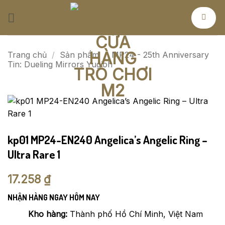
Bỏ
qua
nội
dung
Trang chủ
/
Sản phẩm
/
MP24 - 25th Anniversary
Tin: Dueling Mirrors Yugioh
kp01 MP24-EN240 Angelica’s Angelic Ring –
Ultra Rare 1
17.258
₫
NHẬN HÀNG NGAY HÔM NAY
Kho hàng:
Thành phố Hồ Chí Minh, Việt Nam