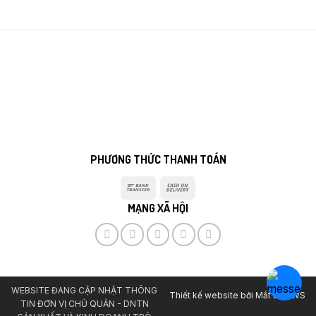
PHƯƠNG THỨC THANH TOÁN
Bank
Cash
Transfer
On
MẠNG XÃ HỘI
Delivery
WEBSITE ĐANG CẬP NHẬT THÔNG
Thiết kế website bởi
Mắt Bão WS
TIN ĐƠN VỊ CHỦ QUẢN - DNTN