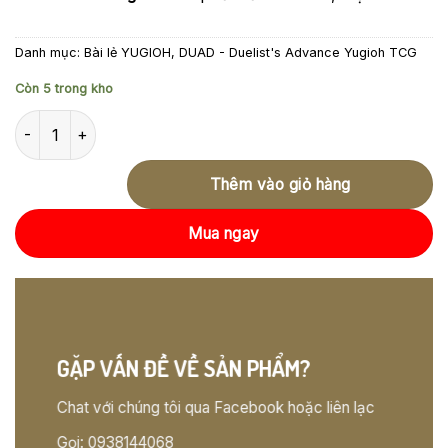
Danh mục:
Bài lẻ YUGIOH
,
DUAD - Duelist's Advance Yugioh TCG
Còn 5 trong kho
DUAD-EN024 Super Quantal Fairy Zetan – Common số lượng
Thêm vào giỏ hàng
Mua ngay
GẶP VẤN ĐỀ VỀ SẢN PHẨM?
Chat với chúng tôi qua Facebook hoặc liên lạc
Gọi: 0938144068