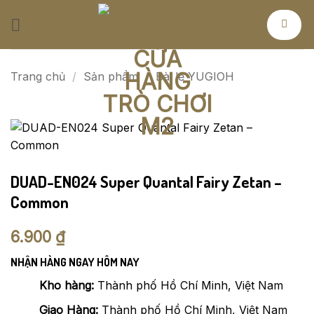
Bỏ
qua
nội
dung
Trang chủ
/
Sản phẩm
/
Bài lẻ YUGIOH
DUAD-EN024 Super Quantal Fairy Zetan –
Common
6.900
₫
NHẬN HÀNG NGAY HÔM NAY
Kho hàng:
Thành phố Hồ Chí Minh, Việt Nam
Giao Hàng:
Thành phố Hồ Chí Minh, Việt Nam