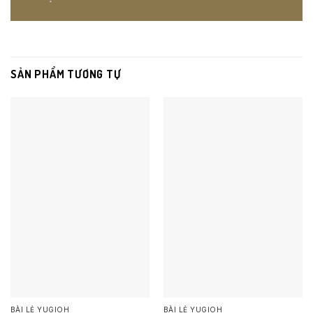
SẢN PHẨM TƯƠNG TỰ
BÀI LẺ YUGIOH
BÀI LẺ YUGIOH