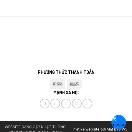
PHƯƠNG THỨC THANH TOÁN
Bank
Cash
Transfer
On
MẠNG XÃ HỘI
Delivery
WEBSITE ĐANG CẬP NHẬT THÔNG
Thiết kế website bởi
Mắt Bão WS